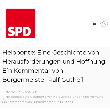
Skip
SPD
to
Bad
content
Wildungen
Ihre
SPD
Bad
Wildungen
und
Wega/Mandern
Heloponte: Eine Geschichte von
Herausforderungen und Hoffnung.
Ein Kommentar von
Bürgermeister Ralf Gutheil
Home
Allgemein
Heloponte: Eine Geschichte von Herausforderungen und Hoffnung.
Ein Kommentar von Bürgermeister Ralf Gutheil