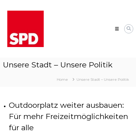
Skip
SPD
to
Bad
content
Wildungen
Ihre
SPD
Bad
Wildungen
und
Wega/Mandern
Unsere Stadt – Unsere Politik
Home
Unsere Stadt – Unsere Politik
Outdoorplatz weiter ausbauen:
Für mehr Freizeitmöglichkeiten
für alle